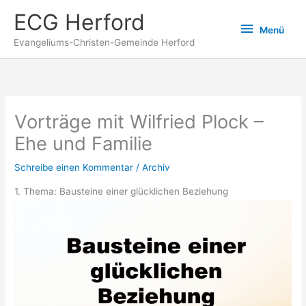
Zum
ECG Herford
Menü
Inhalt
Menü
springen
Evangeliums-Christen-Gemeinde Herford
Vorträge mit Wilfried Plock –
Ehe und Familie
Schreibe einen Kommentar
/
Archiv
1. Thema: Bausteine einer glücklichen Beziehung