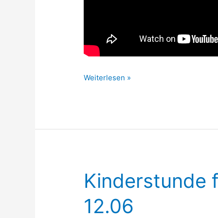
Kinderstunde
Weiterlesen »
für
die
Kleinen
12.06
Kinderstunde f
12.06