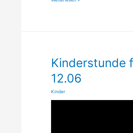
für
die
Kleinen
19.06
Kinderstunde f
12.06
Kinder