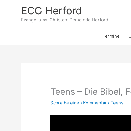
Zum
ECG Herford
Inhalt
springen
Evangeliums-Christen-Gemeinde Herford
Termine
Ü
Teens – Die Bibel, F
Schreibe einen Kommentar
/
Teens